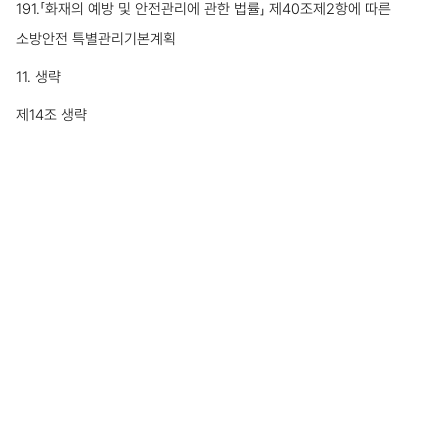
191.「화재의 예방 및 안전관리에 관한 법률」 제40조제2항에 따른
소방안전 특별관리기본계획
11. 생략
제14조 생략
부 칙 <대통령령 제33621호, 2023. 7. 7> (지방자치분권 및
지역균형발전에 관한 특별법 시행령)
제1조(시행일) 이 영은 2023년 7월 10일부터 시행한다.
제2조 부터 제11조까지 생략
제12조(다른 법령의 개정) 1.부터 32.까지 생략
33. 지속가능발전 기본법 시행령 일부를 다음과 같이 개정한다.
별표 제28호를 다음과 같이 한다.
28.「지방자치분권 및 지역균형발전에 관한 특별법」 제6조제1항에 따른
지방시대 종합계획