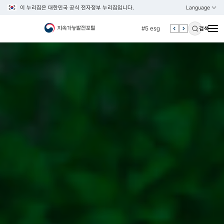
이 누리집은 대한민국 공식 전자정부 누리집입니다.
Language
열기
KOREAN
#4 관세
ENGLISH
#5 esg
검색
#6 빈곤
#7 un
#1 경제
#2 환경
#3 vnr
#4 관세
#5 esg
#6 빈곤
#7 un