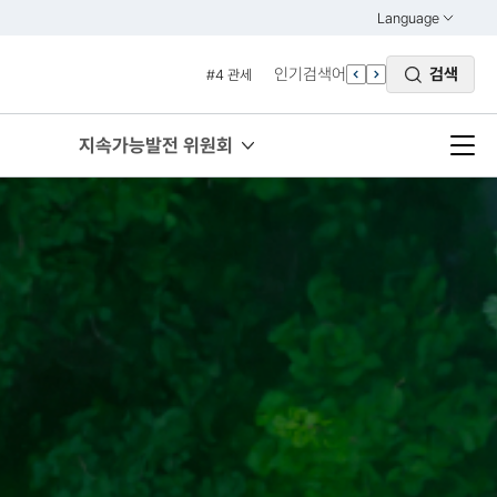
#2 환경
Language
열기
#3 vnr
KOREAN
인기검색어
검색
#4 관세
ENGLISH
#5 esg
#6 빈곤
지속가능발전 위원회
#7 un
#1 경제
#2 환경