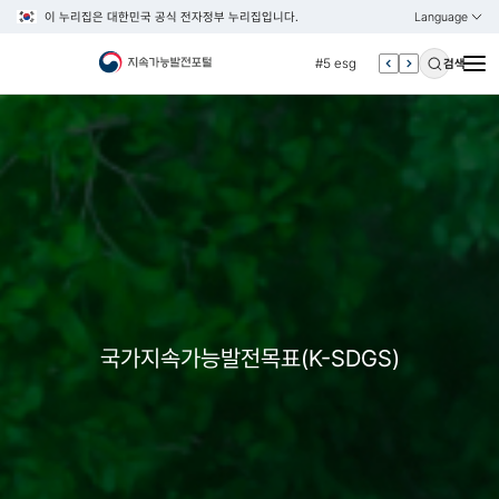
이 누리집은 대한민국 공식 전자정부 누리집입니다.
Language
열기
KOREAN
#4 관세
ENGLISH
#5 esg
검색
#6 빈곤
#7 un
#1 경제
#2 환경
#3 vnr
#4 관세
#5 esg
#6 빈곤
국가지속가능발전목표(K-SDGS)
#7 un